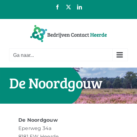
Ga
Facebook
X
LinkedIn
naar
inhoud
Ga naar...
De Noordgouw
De Noordgouw
Eperweg 34a
8181 EW Heerde