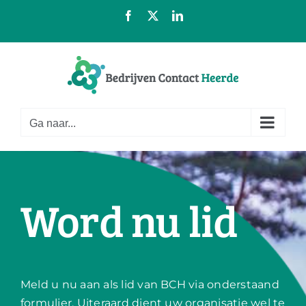
Ga
Facebook
X
LinkedIn
naar
inhoud
Ga naar...
Word nu lid
Meld u nu aan als lid van BCH via onderstaand
formulier. Uiteraard dient uw organisatie wel te