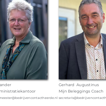
lander
Gerhard Augustinus
inistratiekantoor
Mijn Beleggings Coach
eester@bedrijvencontactheerde.nl
secretaris@bedrijvencontact