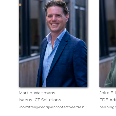
Martin Waltmans
Joke Ei
Isaeus ICT Solutions
FDE Adm
voorzitter@bedrijvencontactheerde.nl
penningm