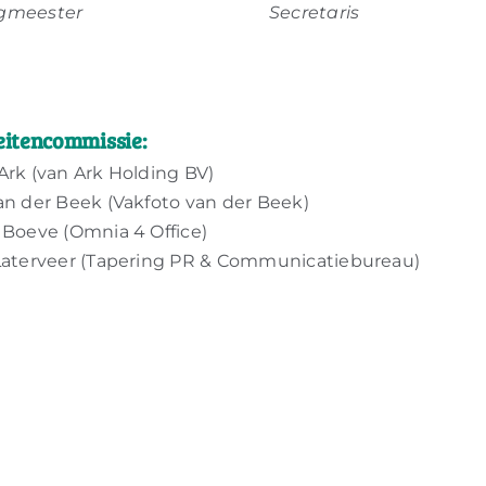
gmeester
Secretaris
eitencommissie:
Ark (
van Ark Holding BV
)
an der Beek (
Vakfoto van der Beek
)
 Boeve (
Omnia 4 Office
)
aterveer (
Tapering PR & Communicatiebureau
)