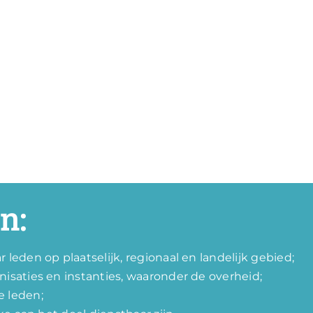
n:
leden op plaatselijk, regionaal en landelijk gebied;
isaties en instanties, waaronder de overheid;
 leden;