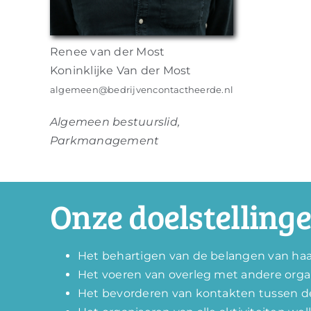
Renee van der Most
Koninklijke Van der Most
algemeen@bedrijvencontactheerde.nl
Algemeen bestuurslid,
Parkmanagement
Onze doelstellinge
Het behartigen van de belangen van haar 
Het voeren van overleg met andere organ
Het bevorderen van kontakten tussen de