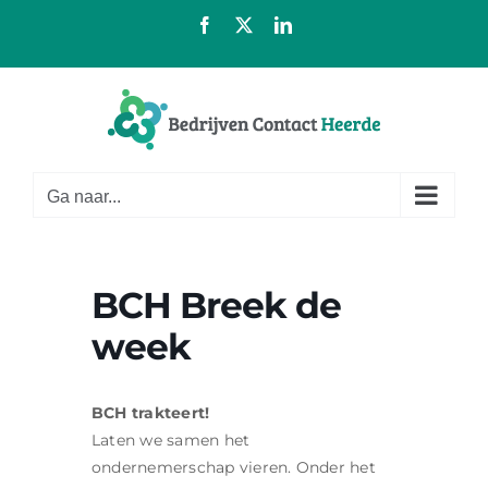
Ga
Facebook
X
LinkedIn
naar
inhoud
Ga naar...
BCH Breek de
week
BCH trakteert!
Laten we samen het
ondernemerschap vieren. Onder het